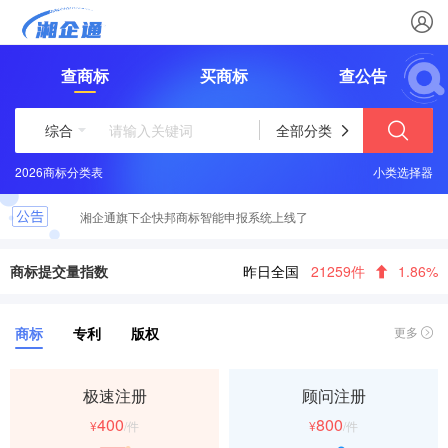
查商标
买商标
查公告
综合
全部分类
2026商标分类表
小类选择器
湘企通旗下企快邦商标智能申报系统上线了
商标提交量指数
昨日全国
21259件
1.86%
商标
专利
版权
更多
极速注册
顾问注册
400
800
¥
/件
¥
/件