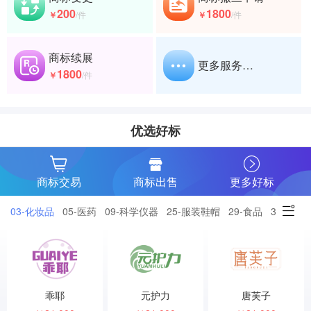
200
1800
￥
/件
￥
/件
商标续展
更多服务…
1800
￥
/件
优选好标
商标交易
商标出售
更多好标
03-化妆品
05-医药
09-科学仪器
25-服装鞋帽
29-食品
30-小食
乖耶
元护力
唐芙子